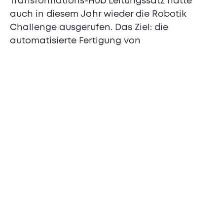
Transformations-Hub Leitungssatz hatte
auch in diesem Jahr wieder die Robotik
Challenge ausgerufen. Das Ziel: die
automatisierte Fertigung von
Teilleitungssätzen. Dabei handelt es sich um
einen Bereich der Automobilfertigung, der
bis heute kaum automatisiert wurde. Grund
ist die hohe Komplexität – viele Roboter
scheitern an der benötigten
Geschicklichkeit und Präzision, die die
Handhabung und Platzierung der
biegeschlaffen Kabel erfordert.
Die Challenge setzt voraus, fünf Leitungen,
die zwischen 0.13 und 1.5 mm² groß sind, in
vier verschiedene Stecker einzufügen. Dafür
sollen, unter anderem, Nano MQS Kontakte