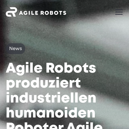
News
Agile Robots
produziert
industriellen
humanoiden
Roboter Agile