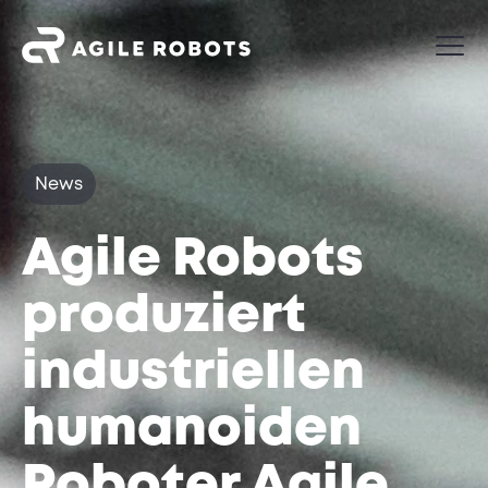
News
Agile Robots
produziert
industriellen
humanoiden
Roboter Agile